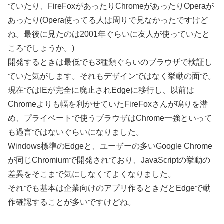
ていたり、FireFoxがあったりChromeがあったりOperaが
あったり(Opera使ってる人は周りで見なかったですけど
ね。最後に見たのは2001年ぐらいに友人が使っていたと
ころでしょうか。)
開発するときは最低でも3種類ぐらいのブラウザで検証し
ていた気がします。それもデザインではなく挙動の面で。
現在ではIEが完全に廃止されEdgeに移行し、以前は
Chromeよりも幅を利かせていたFireFoxさんが鳴りを潜
め、プライベートで使うブラウザはChrome一強といって
も過言ではないぐらいになりました。
Windows標準のEdgeと、ユーザーの多いGoogle Chrome
が同じChromiumで開発されており、JavaScriptの挙動の
差異をそこまで気にしなくてよくなりました。
それでも基本は企業向けのアプリ作るときだとEdgeで動
作確認することが多いですけどね。