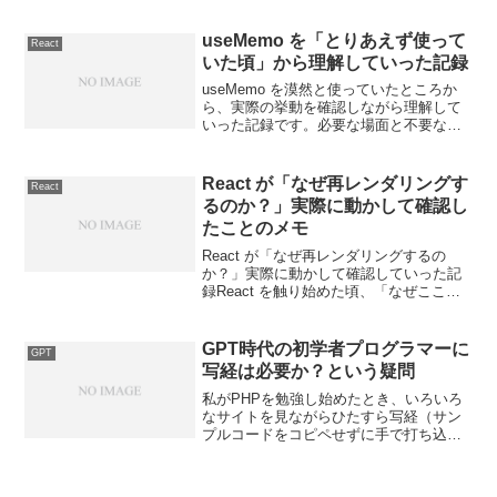
面が固まる経験を何度もしました。なぜ
useEffect は無限ループ...
useMemo を「とりあえず使って
React
いた頃」から理解していった記録
useMemo を漠然と使っていたところか
ら、実際の挙動を確認しながら理解して
いった記録です。必要な場面と不要な場
面を試しながら整理しました。
React が「なぜ再レンダリングす
React
るのか？」実際に動かして確認し
たことのメモ
React が「なぜ再レンダリングするの
か？」実際に動かして確認していった記
録React を触り始めた頃、「なぜここで
再レンダリングが起きるのだろう？」と
戸惑う場面がいくつかありました。ドキ
ュメントには「state が更新されると再レ
GPT時代の初学者プログラマーに
GPT
ンダリ...
写経は必要か？という疑問
私がPHPを勉強し始めたとき、いろいろ
なサイトを見ながらひたすら写経（サン
プルコードをコピペせずに手で打ち込む
こと）していました。14年ほど前です
が、当時も「写経は不要」「写経すると
覚えが速い」といった情報が錯綜してい