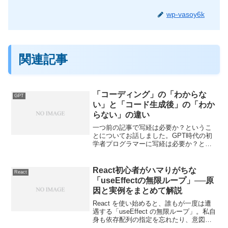
wp-vasoy6k
関連記事
「コーディング」の「わからな
GPT
い」と「コード生成後」の「わか
らない」の違い
一つ前の記事で写経は必要か？というこ
とについてお話しました。GPT時代の初
学者プログラマーに写経は必要か？とい
う疑問こちらを読むと少し捉えやすいか
もしれません。「コーディング(ここでは
手打ちで組んでいくことを指します)」の
React初心者がハマりがちな
React
「わからない」に関...
「useEffectの無限ループ」──原
因と実例をまとめて解説
React を使い始めると、誰もが一度は遭
遇する「useEffect の無限ループ」。私自
身も依存配列の指定を忘れたり、意図せ
ず state を更新してしまったりして、画